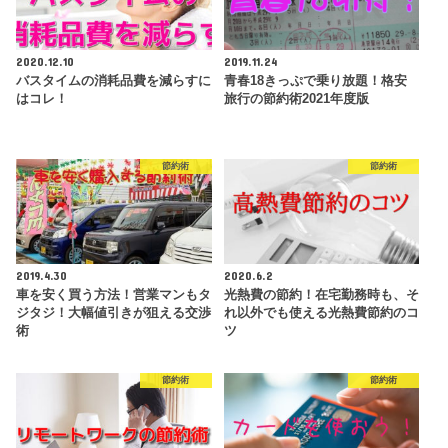
2020.12.10
2019.11.24
バスタイムの消耗品費を減らすに
青春18きっぷで乗り放題！格安
はコレ！
旅行の節約術2021年度版
節約術
節約術
2019.4.30
2020.6.2
車を安く買う方法！営業マンもタ
光熱費の節約！在宅勤務時も、そ
ジタジ！大幅値引きが狙える交渉
れ以外でも使える光熱費節約のコ
術
ツ
節約術
節約術