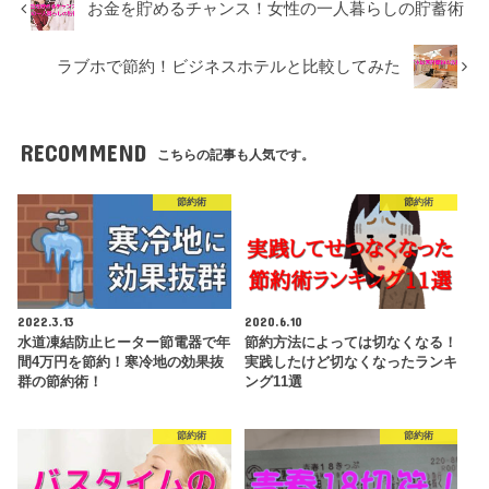
お金を貯めるチャンス！女性の一人暮らしの貯蓄術
ラブホで節約！ビジネスホテルと比較してみた
RECOMMEND
こちらの記事も人気です。
節約術
節約術
2022.3.13
2020.6.10
水道凍結防止ヒーター節電器で年
節約方法によっては切なくなる！
間4万円を節約！寒冷地の効果抜
実践したけど切なくなったランキ
群の節約術！
ング11選
節約術
節約術