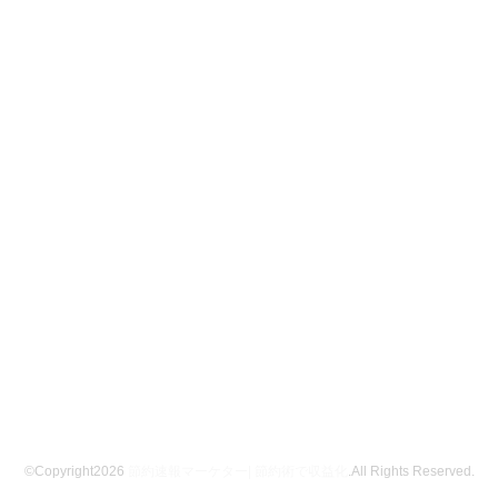
©Copyright2026
節約速報マーケター| 節約術で収益化
.All Rights Reserved.