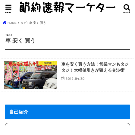
menu
search
HOME
タグ : 車 安く 買う
車 安く 買う
節約術
車を安く買う方法！営業マンもタジ
タジ！大幅値引きが狙える交渉術
2019.04.30
自己紹介